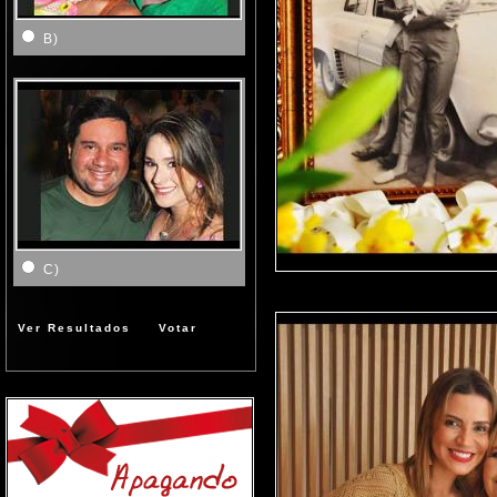
B)
C)