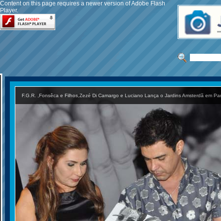
Content on this page requires a newer version of Adobe Flash
Player.
F.G.R. ,Fonsêca e Filhos,Zezé Di Camargo e Luciano Lança o Jardins Amsterdã em Par